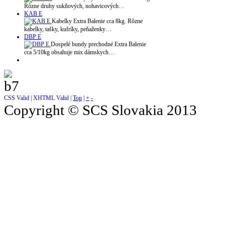
Rôzne druhy sukňových, nohavicových…
KAB E
Kabelky Extra Balenie cca 8kg. Rôzne
kabelky, tašky, kufríky, peňaženky…
DBP E
Dospelé bundy prechodné Extra Balenie
cca 5/10kg obsahuje mix dámskych…
CSS Valid |
XHTML Valid |
Top
|
+
-
Copyright © SCS Slovakia 2013