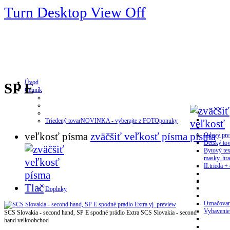
Turn Desktop View Off
Úvod
SP E
Cenník
Triedený tovar
NOVINKA - vyberajte z FOTOponuky
veľkosť písma
zväčšiť veľkosť písma
Odevy pre
Detský tov
Bytový tex
masky, hra
II.trieda + 
Tlač
Doplnky
Označovan
yj_preview
Vybavenie
SCS Slovakia - second hand, SP E spodné prádlo Extra
SCS Slovakia - second
hand velkoobchod