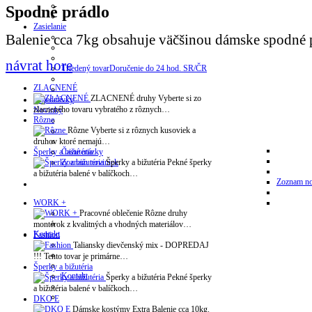
Spodné prádlo
Zasielanie
Balenie cca 7kg obsahuje väčšinou dámske spodné p
návrat hore
Triedený tovar
Doručenie do 24 hod. SR/ČR
ZLACNENÉ
ZLACNENÉ druhy Vyberte si zo
Objednávky
zlacneného tovaru vybratého z rôznych…
Novinky
Rôzne
Rôzne Vyberte si z rôznych kusoviek a
druhov ktoré nemajú…
Šperky a bižutéria
Časté otázky
Šperky a bižutéria Pekné šperky
Zoznam noviniek
a bižutéria balené v balíčkoch…
Zoznam no
WORK +
Pracovné oblečenie Rôzne druhy
montérok z kvalitných a vhodných materiálov…
Kontakt
Fashion
Taliansky dievčenský mix - DOPREDAJ
!!! Tento tovar je primárne…
Šperky a bižutéria
Kontakt
Šperky a bižutéria Pekné šperky
a bižutéria balené v balíčkoch…
DKO E
Dámske kostýmy Extra Balenie cca 10kg.