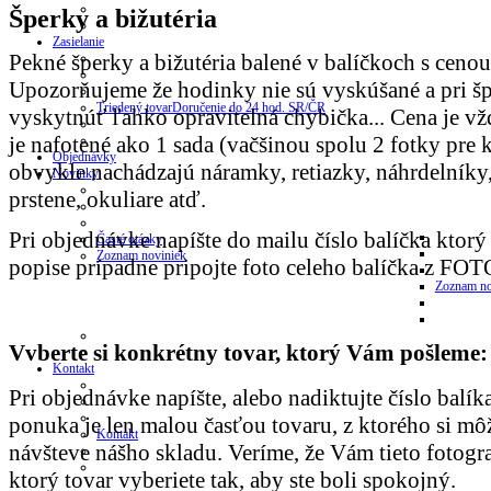
Šperky a bižutéria
Zasielanie
Pekné šperky a bižutéria balené v balíčkoch s ce
Upozorňujeme že hodinky nie sú vyskúšané a pri š
Triedený tovar
Doručenie do 24 hod. SR/ČR
vyskytnúť ľahko opravitelná chybička... Cena je vžd
je nafotené ako 1 sada (vačšinou spolu 2 fotky pre 
Objednávky
obvykle nachádzajú náramky, retiazky, náhrdelníky,
Novinky
prstene, okuliare atď.
Pri objednávke napíšte do mailu číslo balíčka ktorý
Časté otázky
Zoznam noviniek
popise prípadne pripojte foto celeho balíčka z FO
Zoznam no
Vvberte si konkrétny tovar, ktorý Vám pošleme:
Kontakt
Pri objednávke napíšte, alebo nadiktujte číslo balíka
ponuka je len malou časťou tovaru, z ktorého si mô
Kontakt
návšteve nášho skladu. Veríme, že Vám tieto fotog
ktorý tovar vyberiete tak, aby ste boli spokojný.