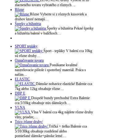
zlacneného tovaru vybratého z rôznych…
Rôzne
Rôzne Vyberte si z rôznych kusoviek a
druhov ktoré nemajú…
Šperky a bižutéria
Šperky a bižutéria Pekné šperky
a bižutéria balené v balíčkoch…
SPORT tepláky
Šport - tepláky V balení cca 10kg
sú rôzne druhy…
Označovanie tovaru
Ponúkame kvalitné
nastrelovacie pištole i spotrebný materiál. Práca s
našim…
ELASTIC
Dámske nohavice elastické Balenie cca
7kg alebo 12kg obsahuje rôzne…
DBP E
Dospelé bundy prechodné Extra Balenie
cca 5/10kg obsahuje mix dámskych…
VLNA
Vlna V balení cca 4kg nájdete rôzne druhy
vlny, priadze,…
Trico /rôzne druhy/
Tričká + tielka Balenie cca
5/10/30kg obsahuje rozdelené alebo
pomiešané dámske+pánske letné…