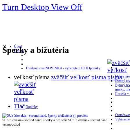
Turn Desktop View Off
Úvod
Šperky a bižutéria
Cenník
Triedený tovar
NOVINKA - vyberajte z FOTOponuky
veľkosť písma
zväčšiť veľkosť písma
Odevy pre
Detský tov
Bytový tex
masky, hra
II.trieda + 
Tlač
Doplnky
Označovan
yj_preview
Vybavenie
SCS Slovakia - second hand, šperky a bižutéria
SCS Slovakia - second hand
velkoobchod