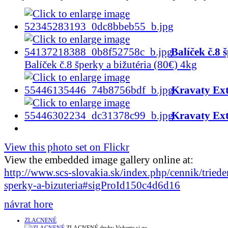
Balíček č.8 
Balíček č.8 šperky a bižutéria (80€) 4kg
Kravaty Ext
Kravaty Ext
View this photo set on Flickr
View the embedded image gallery online at:
http://www.scs-slovakia.sk/index.php/cennik/tried
sperky-a-bizuteria#sigProId150c4d6d16
návrat hore
ZLACNENÉ
ZLACNENÉ druhy Vyberte si zo