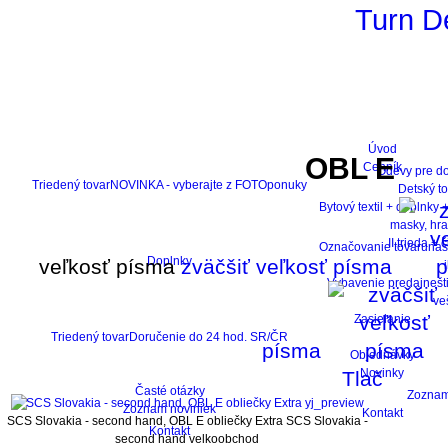
Turn D
Úvod
OBL E
Cenník
Odevy pre do
Triedený tovar
NOVINKA - vyberajte z FOTOponuky
Detský to
Bytový textil + doplnky 
masky, hra
II.trieda + č
Označovanie tovaru
nast
Doplnky
veľkosť písma
zväčšiť veľkosť písma
Vybavenie predajne
št
ve
Zasielanie
Triedený tovar
Doručenie do 24 hod. SR/ČR
písma
Objednávky
Novinky
Tlač
Časté otázky
Zoznam
yj_preview
Zoznam noviniek
Kontakt
SCS Slovakia - second hand, OBL E obliečky Extra
SCS Slovakia -
Kontakt
second hand velkoobchod