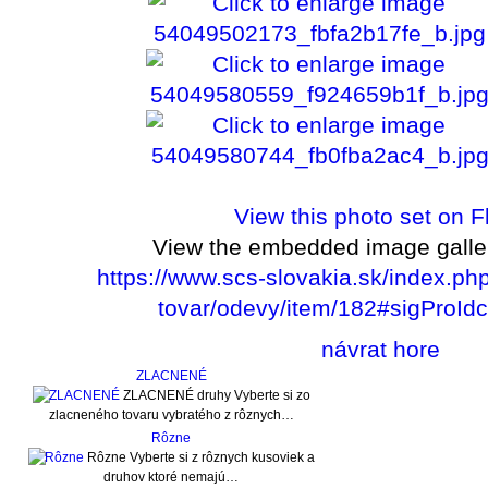
View this photo set on Fl
View the embedded image galler
https://www.scs-slovakia.sk/index.php
tovar/odevy/item/182#sigProI
návrat hore
ZLACNENÉ
ZLACNENÉ druhy Vyberte si zo
zlacneného tovaru vybratého z rôznych…
Rôzne
Rôzne Vyberte si z rôznych kusoviek a
druhov ktoré nemajú…