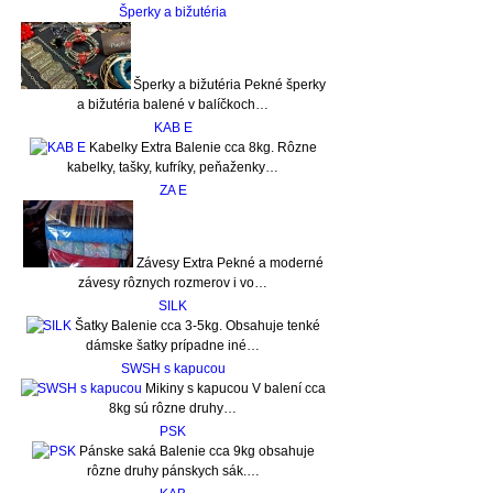
Šperky a bižutéria
Šperky a bižutéria Pekné šperky
a bižutéria balené v balíčkoch…
KAB E
Kabelky Extra Balenie cca 8kg. Rôzne
kabelky, tašky, kufríky, peňaženky…
ZA E
Závesy Extra Pekné a moderné
závesy rôznych rozmerov i vo…
SILK
Šatky Balenie cca 3-5kg. Obsahuje tenké
dámske šatky prípadne iné…
SWSH s kapucou
Mikiny s kapucou V balení cca
8kg sú rôzne druhy…
PSK
Pánske saká Balenie cca 9kg obsahuje
rôzne druhy pánskych sák.…