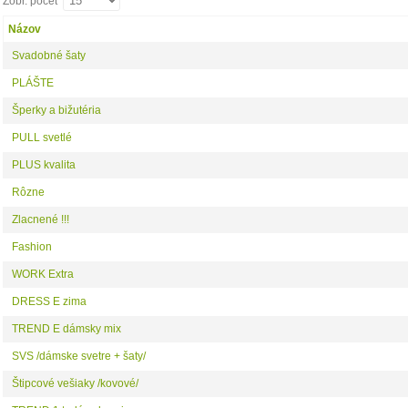
Zobr. počet
Názov
Svadobné šaty
PLÁŠTE
Šperky a bižutéria
PULL svetlé
PLUS kvalita
Rôzne
Zlacnené !!!
Fashion
WORK Extra
DRESS E zima
TREND E dámsky mix
SVS /dámske svetre + šaty/
Štipcové vešiaky /kovové/