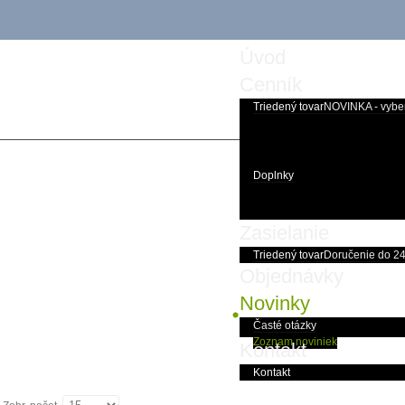
Úvod
Cenník
Triedený tovar
NOVINKA - vybe
Doplnky
Zasielanie
Triedený tovar
Doručenie do 2
Objednávky
Novinky
Časté otázky
Zoznam noviniek
Kontakt
Kontakt