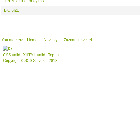
TREND 1.tr dámsky mix
BIG SIZE
Predch.
1
You are here:
Home
Novinky
Zoznam noviniek
+
-
CSS Valid |
XHTML Valid |
Top
|
Copyright © SCS Slovakia 2013